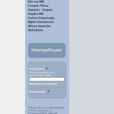
Νέα του ΙΜΕ
Γραφείο Τύπου
Χορηγίες - Δωρεές
Κόμβοι ΙΜΕ
Τρόποι Συμμετοχής
Βιβλίο Επισκεπτών
Θέσεις Εργασίας
Πρόσβαση
Αναζήτηση
Πληκτρολογήστε μία ή
περισσότερες λέξεις
Προηγμένη αναζήτηση
Επικοινωνία
Ίδρυμα Μείζονος Ελληνισμού
e-mail:
info@ime.gr
Επικοινωνήστε μαζί μας