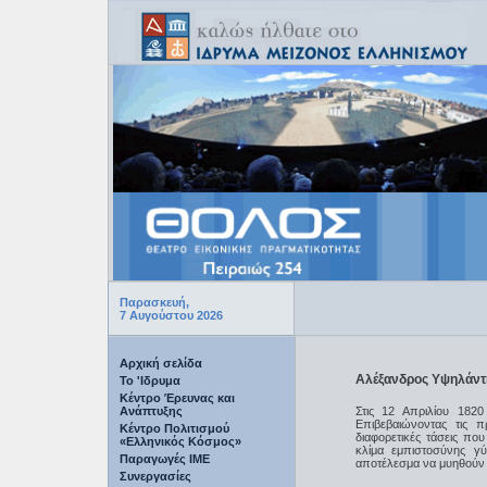
Παρασκευή,
7 Αυγούστου 2026
Αρχική σελίδα
Αλέξανδρος Υψηλάντη
Το 'Ιδρυμα
Κέντρο Έρευνας και
Ανάπτυξης
Στις 12 Απριλίου 1820
Επιβεβαιώνοντας τις 
Κέντρο Πολιτισμού
διαφορετικές τάσεις πο
«Ελληνικός Κόσμος»
κλίμα εμπιστοσύνης γ
Παραγωγές IME
αποτέλεσμα να μυηθούν 
Συνεργασίες