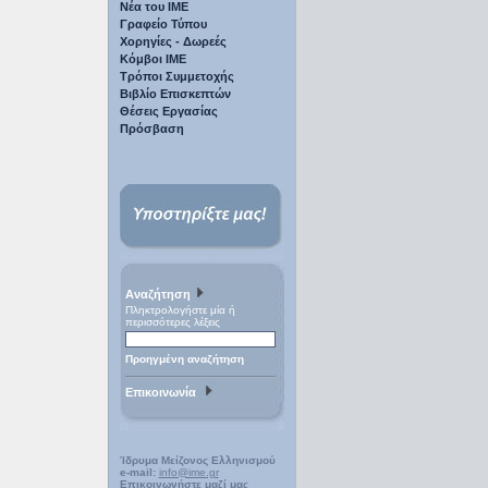
Νέα του ΙΜΕ
Γραφείο Τύπου
Χορηγίες - Δωρεές
Κόμβοι ΙΜΕ
Τρόποι Συμμετοχής
Βιβλίο Επισκεπτών
Θέσεις Εργασίας
Πρόσβαση
Αναζήτηση
Πληκτρολογήστε μία ή
περισσότερες λέξεις
Προηγμένη αναζήτηση
Επικοινωνία
Ίδρυμα Μείζονος Ελληνισμού
e-mail:
info@ime.gr
Επικοινωνήστε μαζί μας