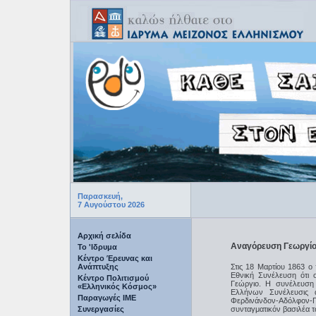
Παρασκευή,
7 Αυγούστου 2026
Αρχική σελίδα
Αναγόρευση Γεωργίο
Το 'Ιδρυμα
Κέντρο Έρευνας και
Ανάπτυξης
Στις 18 Μαρτίου 1863 
Εθνική Συνέλευση ότι ο
Κέντρο Πολιτισμού
Γεώργιο. Η συνέλευση
«Ελληνικός Κόσμος»
Ελλήνων Συνέλευσις α
Παραγωγές IME
Φερδινάνδον-Αδόλφον-
Συνεργασίες
συνταγματικόν βασιλέα 