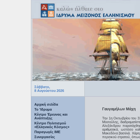
Σάββατο,
8 Αυγούστου 2026
Αρχική σελίδα
Γαυγαμήλων Μάχη
Το 'Ιδρυμα
Κέντρο Έρευνας και
Ανάπτυξης
Την 1η Οκτωβρίου του 33
Μοσούλης, διαδραματίστ
Κέντρο Πολιτισμού
Αλεξάνδρου παρατάχθηκ
«Ελληνικός Κόσμος»
αριθμητικά, ωστόσο κα
Παραγωγές IME
Μακεδόνα βασιλιά. Χάρη 
Συνεργασίες
περσικού στρατού, όπως 