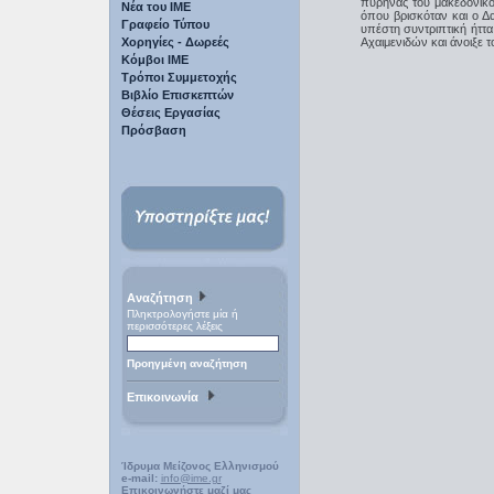
πυρήνας του μακεδονικο
Νέα του ΙΜΕ
όπου βρισκόταν και ο Δα
Γραφείο Τύπου
υπέστη συντριπτική ήττ
Χορηγίες - Δωρεές
Αχαιμενιδών και άνοιξε 
Κόμβοι ΙΜΕ
Τρόποι Συμμετοχής
Βιβλίο Επισκεπτών
Θέσεις Εργασίας
Πρόσβαση
Αναζήτηση
Πληκτρολογήστε μία ή
περισσότερες λέξεις
Προηγμένη αναζήτηση
Επικοινωνία
Ίδρυμα Μείζονος Ελληνισμού
e-mail:
info@ime.gr
Επικοινωνήστε μαζί μας