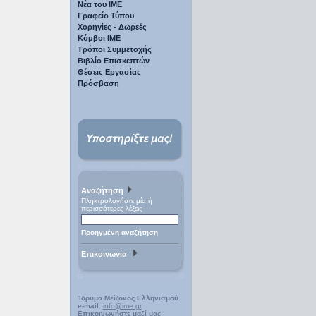
Νέα του ΙΜΕ
Γραφείο Τύπου
Χορηγίες - Δωρεές
Κόμβοι ΙΜΕ
Τρόποι Συμμετοχής
Βιβλίο Επισκεπτών
Θέσεις Εργασίας
Πρόσβαση
Αναζήτηση
Πληκτρολογήστε μία ή
περισσότερες λέξεις
Προηγμένη αναζήτηση
Επικοινωνία
Ίδρυμα Μείζονος Ελληνισμού
e-mail:
info@ime.gr
Επικοινωνήστε μαζί μας