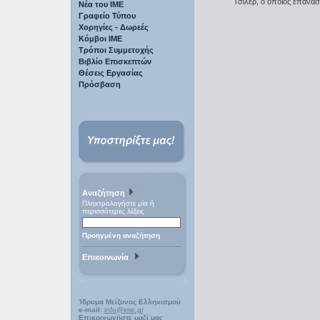
Τσίλερ, ο οποίος επανασ
Νέα του ΙΜΕ
Γραφείο Τύπου
Χορηγίες - Δωρεές
Κόμβοι ΙΜΕ
Τρόποι Συμμετοχής
Βιβλίο Επισκεπτών
Θέσεις Εργασίας
Πρόσβαση
Αναζήτηση
Πληκτρολογήστε μία ή
περισσότερες λέξεις
Προηγμένη αναζήτηση
Επικοινωνία
Ίδρυμα Μείζονος Ελληνισμού
e-mail:
info@ime.gr
Επικοινωνήστε μαζί μας