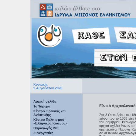
Κυριακή,
9 Αυγούστου 2026
Αρχική σελίδα
Εθνικό Αρχαιολογικό
Το 'Ιδρυμα
Κέντρο Έρευνας και
Ανάπτυξης
Στις 3 Οκτωβρίου του 18
χώρο που το 1865 είχε 
Κέντρο Πολιτισμού
του Δημήτριου Βερναρδ
«Ελληνικός Κόσμος»
αρχικά σχέδια έγιναν απ
Παραγωγές IME
αρχιτέκτονα Παναγή Κά
Συνεργασίες
σε «Εθνικόν Αρχαιολογ