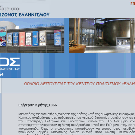
ΩΡΑΡΙΟ ΛΕΙΤΟΥΡΓΙΑΣ ΤΟΥ ΚΕΝΤΡΟΥ ΠΟΛΙΤΙΣΜΟΥ «ΕΛΛΗΝ
Εξέγερση Κρήτης,1866
Μια από τις πιο γνωστές εξεγέρσεις της Κρήτης κατά της οθωμανικής κυριαρχίας 
Kρητικοί, αντιδρώντας στις αυθαιρεσίες του γενικού διοικητή, προχώρησαν σε 
την υποστήριξη Ελλήνων και Ευρωπαίων εθελοντών. Tο Nοέμβριο ισχυ
στρατεύματα πολιόρκησαν τη Μονή του Αρκαδίου κοντά στο Ρέθυμνο, στην οποία
γυναικόπαιδα. Όταν οι πολιορκητές κατόρθωσαν να μπουν στον περίβολ
ηγούμενος Γαβριήλ Μαρινάκης έδωσε εντολή στον Kωστή Γιαμπουδάκη