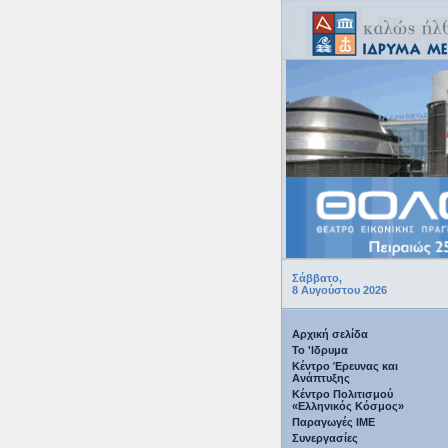
Σάββατο,
8 Αυγούστου 2026
Αρχική σελίδα
Το 'Ιδρυμα
Κέντρο Έρευνας και
Ανάπτυξης
Κέντρο Πολιτισμού
«Ελληνικός Κόσμος»
Παραγωγές IME
Συνεργασίες