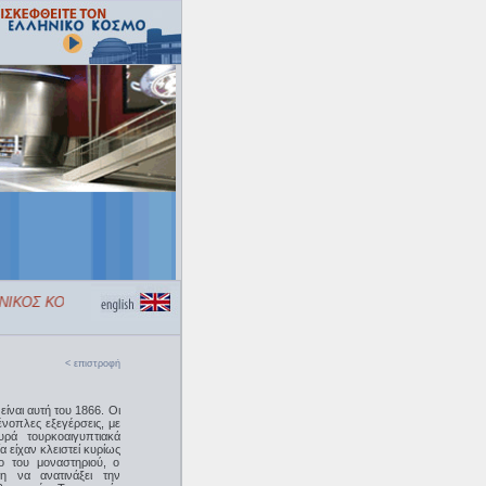
ΙΚΟΣ ΚΟΣΜΟΣ»
< επιστροφή
είναι αυτή του 1866. Οι
ένοπλες εξεγέρσεις, με
ρά τουρκοαιγυπτιακά
 είχαν κλειστεί κυρίως
ο του μοναστηριού, ο
 να ανατινάξει την