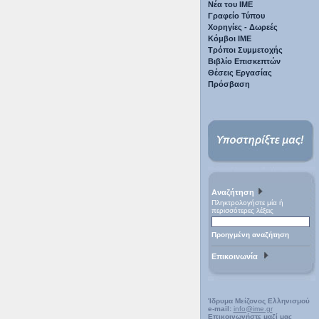
Νέα του ΙΜΕ
Γραφείο Τύπου
Χορηγίες - Δωρεές
Κόμβοι ΙΜΕ
Τρόποι Συμμετοχής
Βιβλίο Επισκεπτών
Θέσεις Εργασίας
Πρόσβαση
Αναζήτηση
Πληκτρολογήστε μία ή
περισσότερες λέξεις
Προηγμένη αναζήτηση
Επικοινωνία
Ίδρυμα Μείζονος Ελληνισμού
e-mail:
info@ime.gr
Επικοινωνήστε μαζί μας