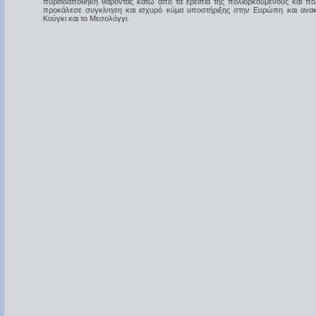
πυριτιδαποθήκη θάβοντας κάτω από τα ερείπιά της πολιορκούμενους και πο
προκάλεσε συγκίνηση και ισχυρό κύμα υποστήριξης στην Eυρώπη και ανα
Kούγκι και το Mεσολόγγι.