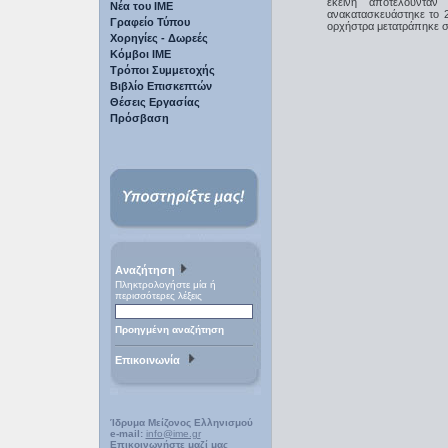
εκείνη αποτελούντα
Νέα του ΙΜΕ
ανακατασκευάστηκε το 
Γραφείο Τύπου
ορχήστρα μετατράπηκε σ
Χορηγίες - Δωρεές
Κόμβοι ΙΜΕ
Τρόποι Συμμετοχής
Βιβλίο Επισκεπτών
Θέσεις Εργασίας
Πρόσβαση
Αναζήτηση
Πληκτρολογήστε μία ή
περισσότερες λέξεις
Προηγμένη αναζήτηση
Επικοινωνία
Ίδρυμα Μείζονος Ελληνισμού
e-mail:
info@ime.gr
Επικοινωνήστε μαζί μας