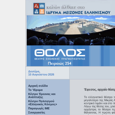
Δευτέρα,
10 Αυγούστου 2026
Αρχική σελίδα
'Εφεσος, αρχαίο θέατ
Το 'Ιδρυμα
Κέντρο Έρευνας και
Ανάπτυξης
Το ελληνιστικό θέατρο 
μεγαλύτερο της Μικράς Α
Κέντρο Πολιτισμού
κεντρικό λιμάνι και στο
«Ελληνικός Κόσμος»
Λόγω της θέσης του, χτι
Παραγωγές IME
ορχήστρα, το θέατρο πρ
Συνεργασίες
θάλασσας. Η πρώτη φάσ