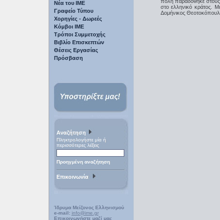
πόλη παραδόθηκε στους 
Νέα του ΙΜΕ
στο ελληνικό κράτος. 
Γραφείο Τύπου
Δομήνικος Θεοτοκόπουλο
Χορηγίες - Δωρεές
Κόμβοι ΙΜΕ
Τρόποι Συμμετοχής
Βιβλίο Επισκεπτών
Θέσεις Εργασίας
Πρόσβαση
Αναζήτηση
Πληκτρολογήστε μία ή
περισσότερες λέξεις
Προηγμένη αναζήτηση
Επικοινωνία
Ίδρυμα Μείζονος Ελληνισμού
e-mail:
info@ime.gr
Επικοινωνήστε μαζί μας