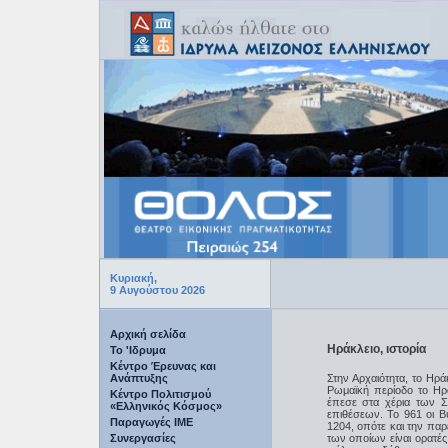
Ω
Κυριακή,
9 Αυγούστου 2026
Αρχική σελίδα
Ηράκλειο, ιστορία
Το 'Ιδρυμα
Κέντρο Έρευνας και
Ανάπτυξης
Στην Αρχαιότητα, το Ηρά
Ρωμαϊκή περίοδο το Ηρ
Κέντρο Πολιτισμού
έπεσε στα χέρια των Σ
«Ελληνικός Κόσμος»
επιθέσεων. Το 961 οι Βυ
Παραγωγές IME
1204, οπότε και την παρ
Συνεργασίες
των οποίων είναι ορατές