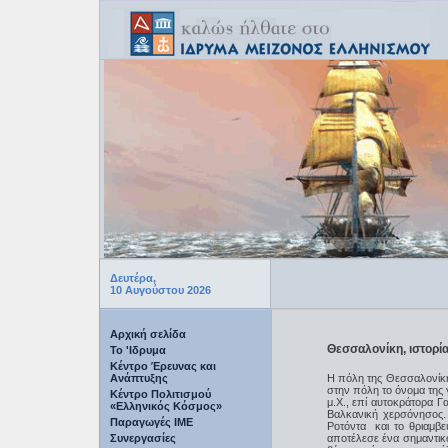
Δευτέρα,
10 Αυγούστου 2026
Αρχική σελίδα
Θεσσαλονίκη, ιστορί
Το 'Ιδρυμα
Κέντρο Έρευνας και
Ανάπτυξης
Η πόλη της Θεσσαλονίκη
στην πόλη το όνομα της 
Κέντρο Πολιτισμού
μ.Χ., επί αυτοκράτορα Γ
«Ελληνικός Κόσμος»
Βαλκανική χερσόνησος.
Παραγωγές IME
Ροτόντα και το θριαμβε
Συνεργασίες
αποτέλεσε ένα σημαντικ