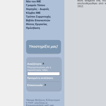
θέση ανάμεσα στις πόλ
Νέα του ΙΜΕ
απελευθερώθηκε από το
Γραφείο Τύπου
1912.
Χορηγίες - Δωρεές
Κόμβοι ΙΜΕ
Τρόποι Συμμετοχής
Βιβλίο Επισκεπτών
Θέσεις Εργασίας
Πρόσβαση
Αναζήτηση
Πληκτρολογήστε μία ή
περισσότερες λέξεις
Προηγμένη αναζήτηση
Επικοινωνία
Ίδρυμα Μείζονος Ελληνισμού
e-mail:
info@ime.gr
Επικοινωνήστε μαζί μας