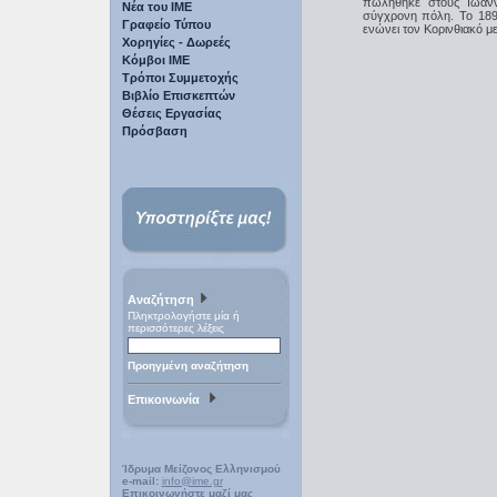
πωλήθηκε στους Ιωαννί
Νέα του ΙΜΕ
σύγχρονη πόλη. Το 189
Γραφείο Τύπου
ενώνει τον Κορινθιακό μ
Χορηγίες - Δωρεές
Κόμβοι ΙΜΕ
Τρόποι Συμμετοχής
Βιβλίο Επισκεπτών
Θέσεις Εργασίας
Πρόσβαση
Αναζήτηση
Πληκτρολογήστε μία ή
περισσότερες λέξεις
Προηγμένη αναζήτηση
Επικοινωνία
Ίδρυμα Μείζονος Ελληνισμού
e-mail:
info@ime.gr
Επικοινωνήστε μαζί μας