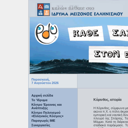
Παρασκευή,
7 Αυγούστου 2026
Αρχική σελίδα
Κόρινθος, ιστορία
Το 'Ιδρυμα
Κέντρο Έρευνας και
Ανάπτυξης
Η Κόρινθος, σύμφωνα με 
αιώνα π.Χ. η πόλη άκμα
Κέντρο Πολιτισμού
εμπορική και ναυτική δ
«Ελληνικός Κόσμος»
πλευρό της Σπάρτης. Τ
Παραγωγές IME
Μόμμιο. Κατά τη διάρκει
Συνεργασίες
σταδιακά παρήκμασε. Τ