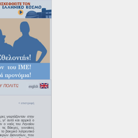
 ΠΟΛΙΤΙΣΜΟΥ «ΕΛΛΗΝΙΚΟΣ ΚΟΣΜΟΣ»
< επιστροφή
έρες γιορτάζονταν στην
 γι' αυτό και αρχικά ο
ν ο ναός του Ληναίου
 τις Βάκχες, γυναίκες
 το βακχικό λατρευτικό
ικρών Διονυσίων, που