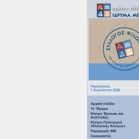
Παρασκευή,
7 Αυγούστου 2026
Αρχική σελίδα
Το 'Ιδρυμα
Κέντρο Έρευνας και
Ανάπτυξης
Κέντρο Πολιτισμού
«Ελληνικός Κόσμος»
Παραγωγές IME
Συνεργασίες