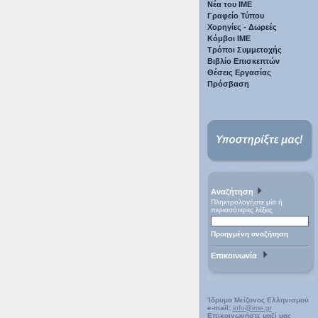
Νέα του ΙΜΕ
Γραφείο Τύπου
Χορηγίες - Δωρεές
Κόμβοι ΙΜΕ
Τρόποι Συμμετοχής
Βιβλίο Επισκεπτών
Θέσεις Εργασίας
Πρόσβαση
Αναζήτηση
Πληκτρολογήστε μία ή
περισσότερες λέξεις
Προηγμένη αναζήτηση
Επικοινωνία
Ίδρυμα Μείζονος Ελληνισμού
e-mail:
info@ime.gr
Επικοινωνήστε μαζί μας