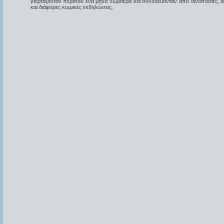
γιορτάζονταν περίπου ένα μήνα νωρίτερα και συνοδεύονταν από οινοποσίες, α
και διάφορες κωμικές εκδηλώσεις.