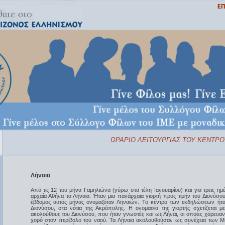
ΩΡΑΡΙΟ ΛΕΙΤΟΥΡΓΙΑΣ ΤΟΥ ΚΕΝΤΡΟΥ
Λήναια
Από τις 12 του μήνα Γαμηλιώνα (γύρω στα τέλη Ιανουαρίου) και για τρεις ημ
αρχαία Αθήνα τα Λήναια. Ήταν μια πανάρχαια γιορτή προς τιμήν του Διονύσου,
έβδομος αυτός μήνας ονομαζόταν Ληναιών. Το κέντρο των εκδηλώσεων ήτα
Διονύσου, στα νότια της Ακρόπολης. Η ονομασία της γιορτής σχετίζεται με
ακολούθους του Διονύσου, που ήταν γνωστές και ως Λήναι, οι οποίες χόρευαν
χορό στον περίβολο του ναού. Τα Λήναια ακολουθούσαν ως συνέχεια των Μ