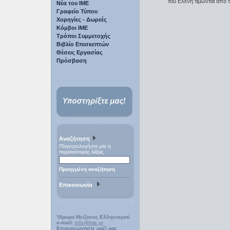
του Ελένη τιμώνται από τ
Νέα του ΙΜΕ
Γραφείο Τύπου
Χορηγίες - Δωρεές
Κόμβοι ΙΜΕ
Τρόποι Συμμετοχής
Βιβλίο Επισκεπτών
Θέσεις Εργασίας
Πρόσβαση
Αναζήτηση
Πληκτρολογήστε μία ή
περισσότερες λέξεις
Προηγμένη αναζήτηση
Επικοινωνία
Ίδρυμα Μείζονος Ελληνισμού
e-mail:
info@ime.gr
Επικοινωνήστε μαζί μας