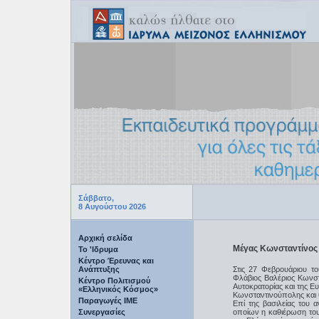
Σάββατο,
8 Αυγούστου 2026
Αρχική σελίδα
Μέγας Κωνσταντίνος
Το 'Ιδρυμα
Κέντρο Έρευνας και
Ανάπτυξης
Στις 27 Φεβρουάριου τ
Φλάβιος Βαλέριος Κωνστα
Κέντρο Πολιτισμού
Αυτοκρατορίας και της Ε
«Ελληνικός Κόσμος»
Κωνσταντινούπολης και θ
Παραγωγές IME
Επί της βασιλείας του 
Συνεργασίες
οποίων η καθιέρωση του