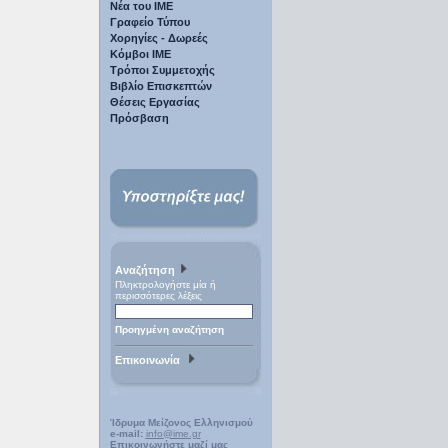
Νέα του ΙΜΕ
Γραφείο Τύπου
Χορηγίες - Δωρεές
Κόμβοι ΙΜΕ
Τρόποι Συμμετοχής
Βιβλίο Επισκεπτών
Θέσεις Εργασίας
Πρόσβαση
Αναζήτηση
Πληκτρολογήστε μία ή
περισσότερες λέξεις
Προηγμένη αναζήτηση
Επικοινωνία
Ίδρυμα Μείζονος Ελληνισμού
e-mail:
info@ime.gr
Επικοινωνήστε μαζί μας