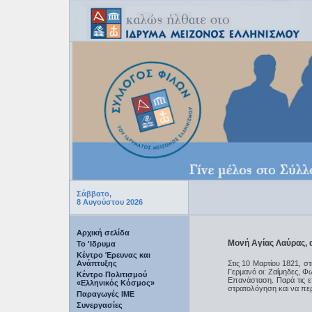
Σάββατο,
8 Αυγούστου 2026
Αρχική σελίδα
Μονή Αγίας Λαύρας,
Το 'Ιδρυμα
Κέντρο Έρευνας και
Ανάπτυξης
Στις 10 Μαρτίου 1821, 
Γερμανό οι: Ζαΐμηδες, Φ
Κέντρο Πολιτισμού
Επανάσταση. Παρά τις ε
«Ελληνικός Κόσμος»
στρατολόγηση και να πε
Παραγωγές IME
Συνεργασίες