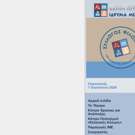
Παρασκευή,
7 Αυγούστου 2026
Αρχική σελίδα
Το 'Ιδρυμα
Κέντρο Έρευνας και
Ανάπτυξης
Κέντρο Πολιτισμού
«Ελληνικός Κόσμος»
Παραγωγές IME
Συνεργασίες