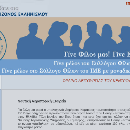
ΩΡΑΡΙΟ ΛΕΙΤΟΥΡΓΙΑΣ ΤΟΥ ΚΕΝΤΡΟΥ 
Ναυτική Αεροπορική Εταιρεία
Για άλλη μία φορά ο υπολοχαγός Δημήτριος Καμπέρος πρωτοστάτησε στους αιθ
1912 είχε οδηγήσει το πρώτο στρατιωτικό αεροπλάνο τύπου Henry Farman στη
στην Ελλάδα. Τέλη Ιουνίου του ίδιου έτους, και ενώ έχει αρχίσει πλέον να 
Ναυτικής Αεροπορικής Υπηρεσίας, ο Καμπέρος, μετατρέποντας το Henry Farman
το όνομα «Δαίδαλος», σε υδροπλάνο, πέταξε με μέση ταχύτητα 110 χλμ. τη
παγκόσμιο ρεκόρ.