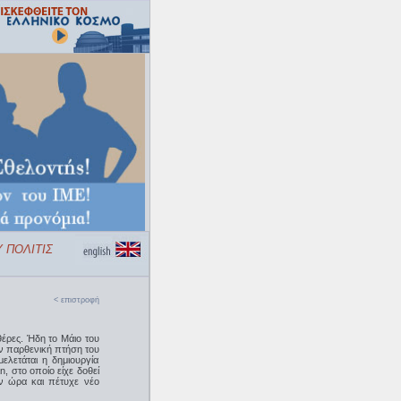
ΠΟΛΙΤΙΣΜΟΥ «ΕΛΛΗΝΙΚΟΣ ΚΟΣΜΟΣ»
< επιστροφή
έρες. Ήδη το Μάιο του
ν παρθενική πτήση του
μελετάται η δημιουργία
, στο οποίο είχε δοθεί
ν ώρα και πέτυχε νέο