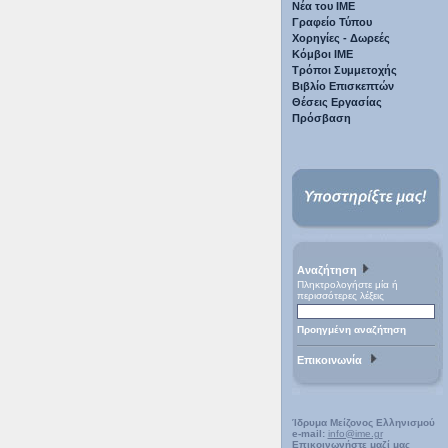
Νέα του ΙΜΕ
Γραφείο Τύπου
Χορηγίες - Δωρεές
Κόμβοι ΙΜΕ
Τρόποι Συμμετοχής
Βιβλίο Επισκεπτών
Θέσεις Εργασίας
Πρόσβαση
Αναζήτηση
Πληκτρολογήστε μία ή
περισσότερες λέξεις
Προηγμένη αναζήτηση
Επικοινωνία
Ίδρυμα Μείζονος Ελληνισμού
e-mail:
info@ime.gr
Επικοινωνήστε μαζί μας