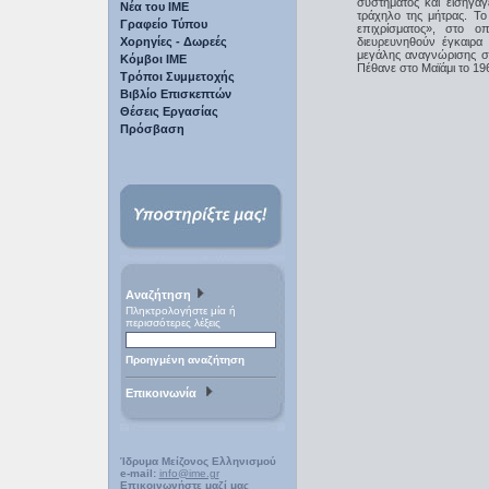
συστήματος και εισήγα
Νέα του ΙΜΕ
τράχηλο της μήτρας. Τ
Γραφείο Τύπου
επιχρίσματος», στο ο
Χορηγίες - Δωρεές
διευρευνηθούν έγκαιρα
μεγάλης αναγνώρισης στ
Κόμβοι ΙΜΕ
Πέθανε στο Μαϊάμι το 19
Τρόποι Συμμετοχής
Βιβλίο Επισκεπτών
Θέσεις Εργασίας
Πρόσβαση
Αναζήτηση
Πληκτρολογήστε μία ή
περισσότερες λέξεις
Προηγμένη αναζήτηση
Επικοινωνία
Ίδρυμα Μείζονος Ελληνισμού
e-mail:
info@ime.gr
Επικοινωνήστε μαζί μας