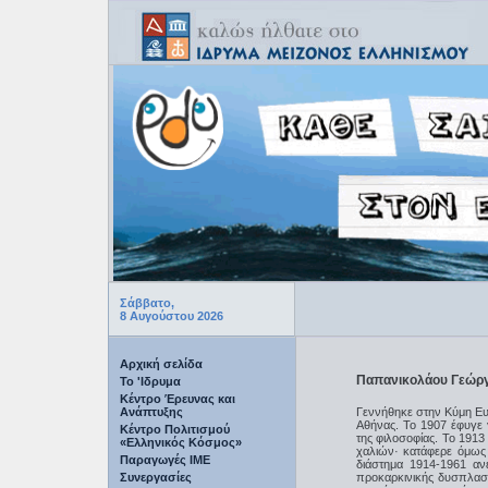
Σάββατο,
8 Αυγούστου 2026
Αρχική σελίδα
Παπανικολάου Γεώργ
Το 'Ιδρυμα
Κέντρο Έρευνας και
Ανάπτυξης
Γεννήθηκε στην Κύμη Ευβ
Αθήνας. Το 1907 έφυγε 
Κέντρο Πολιτισμού
της φιλοσοφίας. Το 191
«Ελληνικός Κόσμος»
χαλιών· κατάφερε όμως 
Παραγωγές IME
διάστημα 1914-1961 αν
Συνεργασίες
προκαρκινικής δυσπλασ