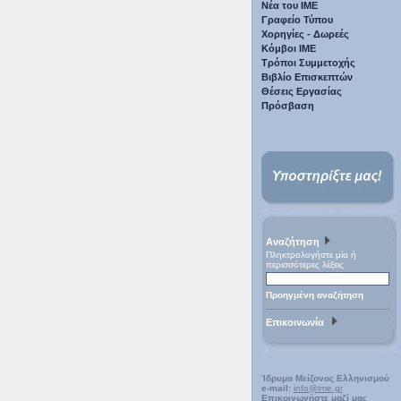
Νέα του ΙΜΕ
Γραφείο Τύπου
Χορηγίες - Δωρεές
Κόμβοι ΙΜΕ
Τρόποι Συμμετοχής
Βιβλίο Επισκεπτών
Θέσεις Εργασίας
Πρόσβαση
Αναζήτηση
Πληκτρολογήστε μία ή
περισσότερες λέξεις
Προηγμένη αναζήτηση
Επικοινωνία
Ίδρυμα Μείζονος Ελληνισμού
e-mail:
info@ime.gr
Επικοινωνήστε μαζί μας