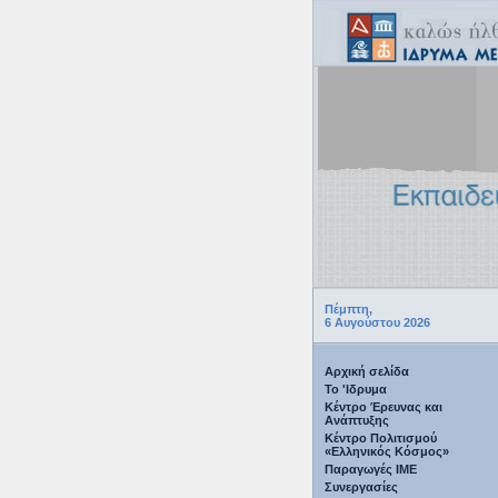
Πέμπτη,
6 Αυγούστου 2026
Αρχική σελίδα
Το 'Ιδρυμα
Κέντρο Έρευνας και
Ανάπτυξης
Κέντρο Πολιτισμού
«Ελληνικός Κόσμος»
Παραγωγές IME
Συνεργασίες