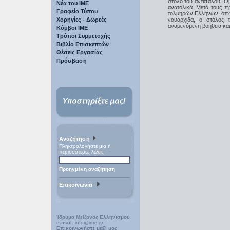
στόλο του αντιπάλου. Ό
Νέα του ΙΜΕ
ανατολικά. Μετά τους π
Γραφείο Τύπου
τολμηρών Ελλήνων, όπω
Χορηγίες - Δωρεές
ναυαρχίδα, ο στόλος
αναμενόμενη βοήθεια και
Κόμβοι ΙΜΕ
Τρόποι Συμμετοχής
Βιβλίο Επισκεπτών
Θέσεις Εργασίας
Πρόσβαση
Αναζήτηση
Πληκτρολογήστε μία ή
περισσότερες λέξεις
Προηγμένη αναζήτηση
Επικοινωνία
Ίδρυμα Μείζονος Ελληνισμού
e-mail:
info@ime.gr
Επικοινωνήστε μαζί μας