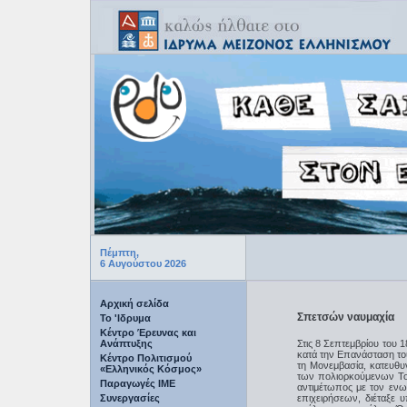
Πέμπτη,
6 Αυγούστου 2026
Αρχική σελίδα
Σπετσών ναυμαχία
Το 'Ιδρυμα
Κέντρο Έρευνας και
Ανάπτυξης
Στις 8 Σεπτεμβρίου του 
κατά την Επανάσταση το
Κέντρο Πολιτισμού
τη Μονεμβασία, κατευθυ
«Ελληνικός Κόσμος»
των πολιορκούμενων Το
Παραγωγές IME
αντιμέτωπος με τον εν
Συνεργασίες
επιχειρήσεων, διέταξε