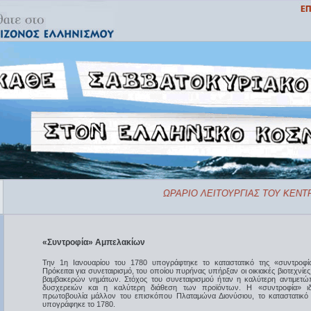
ΩΡΑΡΙΟ ΛΕΙΤΟΥΡΓΙΑΣ ΤΟΥ ΚΕΝΤΡ
«Συντροφία» Αμπελακίων
Την 1η Ιανουαρίου του 1780 υπογράφτηκε το καταστατικό της «συντροφ
Πρόκειται για συνεταιρισμό, του οποίου πυρήνας υπήρξαν οι οικιακές βιοτεχνίε
βαμβακερών νημάτων. Στόχος του συνεταιρισμού ήταν η καλύτερη αντιμετώ
δυσχερειών και η καλύτερη διάθεση των προϊόντων. Η «συντροφία» ι
πρωτοβουλία μάλλον του επισκόπου Πλαταμώνα Διονύσιου, το καταστατικό
υπογράφηκε το 1780.