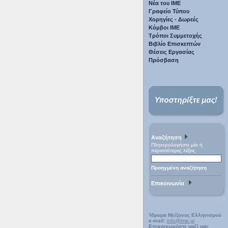
Νέα του ΙΜΕ
Γραφείο Τύπου
Χορηγίες - Δωρεές
Κόμβοι ΙΜΕ
Τρόποι Συμμετοχής
Βιβλίο Επισκεπτών
Θέσεις Εργασίας
Πρόσβαση
Αναζήτηση
Πληκτρολογήστε μία ή
περισσότερες λέξεις
Προηγμένη αναζήτηση
Επικοινωνία
Ίδρυμα Μείζονος Ελληνισμού
e-mail:
info@ime.gr
Επικοινωνήστε μαζί μας