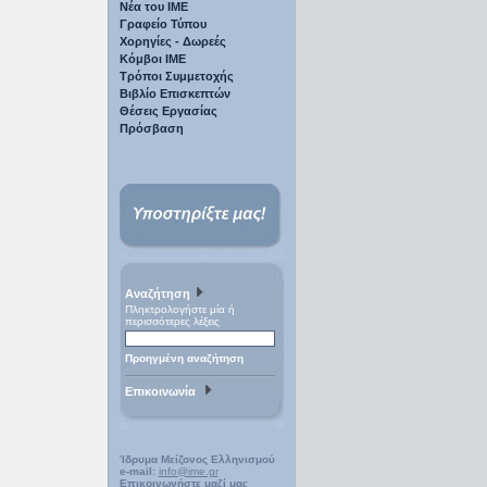
Νέα του ΙΜΕ
Γραφείο Τύπου
Χορηγίες - Δωρεές
Κόμβοι ΙΜΕ
Τρόποι Συμμετοχής
Βιβλίο Επισκεπτών
Θέσεις Εργασίας
Πρόσβαση
Αναζήτηση
Πληκτρολογήστε μία ή
περισσότερες λέξεις
Προηγμένη αναζήτηση
Επικοινωνία
Ίδρυμα Μείζονος Ελληνισμού
e-mail:
info@ime.gr
Επικοινωνήστε μαζί μας