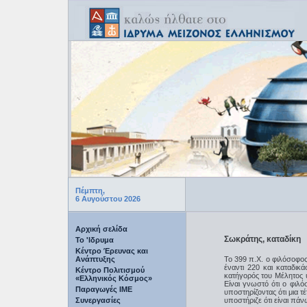
Πέμπτη,
6 Αυγούστου 2026
Αρχική σελίδα
Σωκράτης, καταδίκη
Το 'Ιδρυμα
Κέντρο Έρευνας και
Ανάπτυξης
Το 399 π.Χ. ο φιλόσοφο
έναντι 220 και καταδικ
Κέντρο Πολιτισμού
κατήγορός του Μέλητος υ
«Ελληνικός Κόσμος»
Είναι γνωστό ότι ο φιλ
Παραγωγές IME
υποστηρίζοντας ότι μια τ
Συνεργασίες
υποστήριζε ότι είναι π